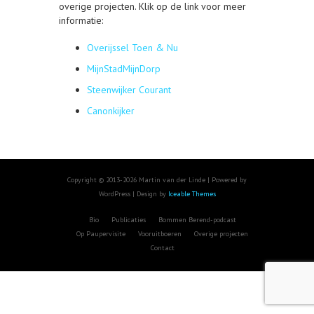
overige projecten. Klik op de link voor meer
informatie:
Overijssel Toen & Nu
MijnStadMijnDorp
Steenwijker Courant
Canonkijker
Copyright © 2013-2026 Martin van der Linde | Powered by
WordPress | Design by
Iceable Themes
Bio
Publicaties
Bommen Berend-podcast
Op Paupervisite
Vooruitboeren
Overige projecten
Contact