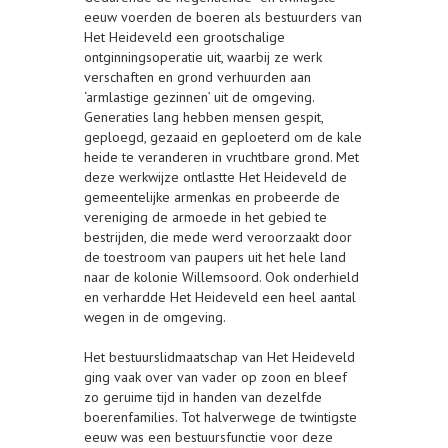
eeuw voerden de boeren als bestuurders van
Het Heideveld een grootschalige
ontginningsoperatie uit, waarbij ze werk
verschaften en grond verhuurden aan
‘armlastige gezinnen’ uit de omgeving.
Generaties lang hebben mensen gespit,
geploegd, gezaaid en geploeterd om de kale
heide te veranderen in vruchtbare grond. Met
deze werkwijze ontlastte Het Heideveld de
gemeentelijke armenkas en probeerde de
vereniging de armoede in het gebied te
bestrijden, die mede werd veroorzaakt door
de toestroom van paupers uit het hele land
naar de kolonie Willemsoord. Ook onderhield
en verhardde Het Heideveld een heel aantal
wegen in de omgeving.
Het bestuurslidmaatschap van Het Heideveld
ging vaak over van vader op zoon en bleef
zo geruime tijd in handen van dezelfde
boerenfamilies. Tot halverwege de twintigste
eeuw was een bestuursfunctie voor deze