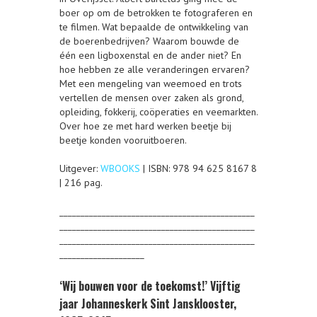
boer op om de betrokken te fotograferen en
te filmen. Wat bepaalde de ontwikkeling van
de boerenbedrijven? Waarom bouwde de
één een ligboxenstal en de ander niet? En
hoe hebben ze alle veranderingen ervaren?
Met een mengeling van weemoed en trots
vertellen de mensen over zaken als grond,
opleiding, fokkerij, coöperaties en veemarkten.
Over hoe ze met hard werken beetje bij
beetje konden vooruitboeren.
Uitgever:
WBOOKS
| ISBN: 978 94 625 8167 8
| 216 pag.
______________________________________________
______________________________________________
______________________________________________
____________________
‘Wij bouwen voor de toekomst!’ Vijftig
jaar Johanneskerk Sint Jansklooster,