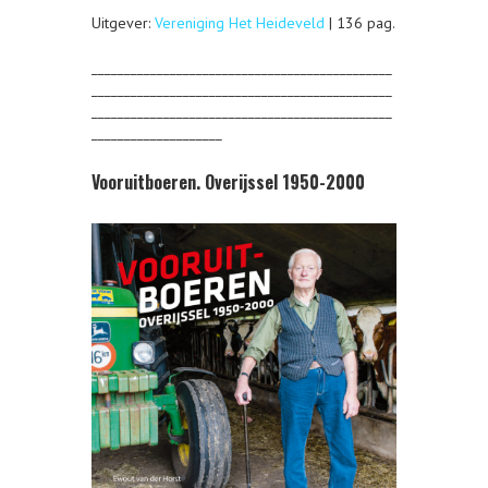
Uitgever:
Vereniging Het Heideveld
| 136 pag.
______________________________________________
______________________________________________
______________________________________________
____________________
Vooruitboeren. Overijssel 1950-2000