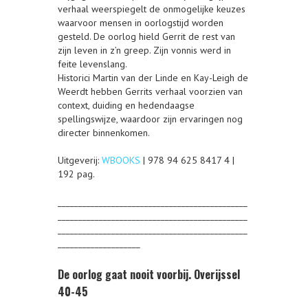
verhaal weerspiegelt de onmogelijke keuzes
waarvoor mensen in oorlogstijd worden
gesteld. De oorlog hield Gerrit de rest van
zijn leven in z’n greep. Zijn vonnis werd in
feite levenslang.
Historici Martin van der Linde en Kay-Leigh de
Weerdt hebben Gerrits verhaal voorzien van
context, duiding en hedendaagse
spellingswijze, waardoor zijn ervaringen nog
directer binnenkomen.
Uitgeverij:
WBOOKS
| 978 94 625 8417 4 |
192 pag.
______________________________________________
______________________________________________
______________________________________________
____________________
De oorlog gaat nooit voorbij. Overijssel
40-45