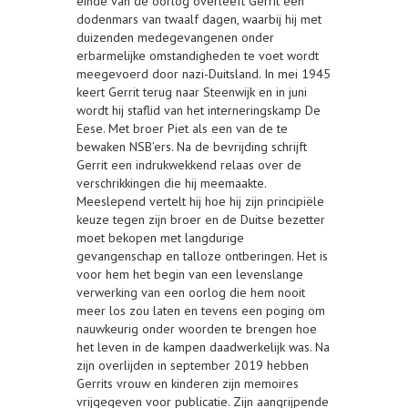
einde van de oorlog overleeft Gerrit een
dodenmars van twaalf dagen, waarbij hij met
duizenden medegevangenen onder
erbarmelijke omstandigheden te voet wordt
meegevoerd door nazi-Duitsland. In mei 1945
keert Gerrit terug naar Steenwijk en in juni
wordt hij staflid van het interneringskamp De
Eese. Met broer Piet als een van de te
bewaken NSB’ers. Na de bevrijding schrijft
Gerrit een indrukwekkend relaas over de
verschrikkingen die hij meemaakte.
Meeslepend vertelt hij hoe hij zijn principiële
keuze tegen zijn broer en de Duitse bezetter
moet bekopen met langdurige
gevangenschap en talloze ontberingen. Het is
voor hem het begin van een levenslange
verwerking van een oorlog die hem nooit
meer los zou laten en tevens een poging om
nauwkeurig onder woorden te brengen hoe
het leven in de kampen daadwerkelijk was. Na
zijn overlijden in september 2019 hebben
Gerrits vrouw en kinderen zijn memoires
vrijgegeven voor publicatie. Zijn aangrijpende