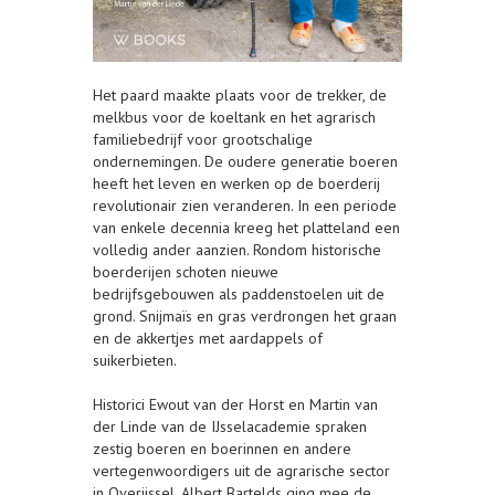
Het paard maakte plaats voor de trekker, de
melkbus voor de koeltank en het agrarisch
familiebedrijf voor grootschalige
ondernemingen. De oudere generatie boeren
heeft het leven en werken op de boerderij
revolutionair zien veranderen. In een periode
van enkele decennia kreeg het platteland een
volledig ander aanzien. Rondom historische
boerderijen schoten nieuwe
bedrijfsgebouwen als paddenstoelen uit de
grond. Snijmaïs en gras verdrongen het graan
en de akkertjes met aardappels of
suikerbieten.
Historici Ewout van der Horst en Martin van
der Linde van de IJsselacademie spraken
zestig boeren en boerinnen en andere
vertegenwoordigers uit de agrarische sector
in Overijssel. Albert Bartelds ging mee de