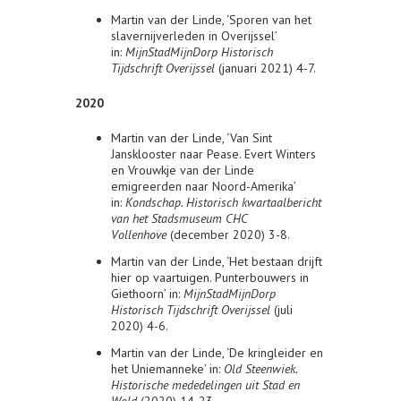
Martin van der Linde, ‘Sporen van het
slavernijverleden in Overijssel’
in:
MijnStadMijnDorp Historisch
Tijdschrift Overijssel
(januari 2021) 4-7.
2020
Martin van der Linde, ‘Van Sint
Jansklooster naar Pease. Evert Winters
en Vrouwkje van der Linde
emigreerden naar Noord-Amerika’
in:
Kondschap. Historisch kwartaalbericht
van het Stadsmuseum CHC
Vollenhove
(december 2020) 3-8.
Martin van der Linde, ‘Het bestaan drijft
hier op vaartuigen. Punterbouwers in
Giethoorn’ in:
MijnStadMijnDorp
Historisch Tijdschrift Overijssel
(juli
2020) 4-6.
Martin van der Linde, ‘De kringleider en
het Uniemanneke’ in:
Old Steenwiek.
Historische mededelingen uit Stad en
Wold
(2020) 14-23.