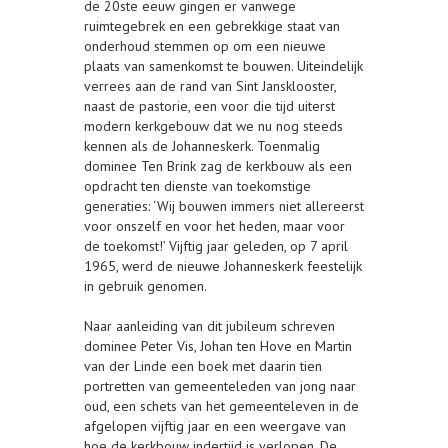
de 20ste eeuw gingen er vanwege
ruimtegebrek en een gebrekkige staat van
onderhoud stemmen op om een nieuwe
plaats van samenkomst te bouwen. Uiteindelijk
verrees aan de rand van Sint Jansklooster,
naast de pastorie, een voor die tijd uiterst
modern kerkgebouw dat we nu nog steeds
kennen als de Johanneskerk. Toenmalig
dominee Ten Brink zag de kerkbouw als een
opdracht ten dienste van toekomstige
generaties: ‘Wij bouwen immers niet allereerst
voor onszelf en voor het heden, maar voor
de toekomst!’ Vijftig jaar geleden, op 7 april
1965, werd de nieuwe Johanneskerk feestelijk
in gebruik genomen.
Naar aanleiding van dit jubileum schreven
dominee Peter Vis, Johan ten Hove en Martin
van der Linde een boek met daarin tien
portretten van gemeenteleden van jong naar
oud, een schets van het gemeenteleven in de
afgelopen vijftig jaar en een weergave van
hoe de kerkbouw indertijd is verlopen. De