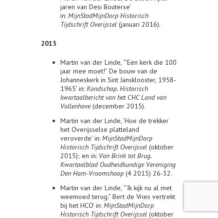
jaren van Desi Bouterse’
in:
MijnStadMijnDorp Historisch
Tijdschrift Overijssel
(januari 2016).
2015
Martin van der Linde, ‘”Een kerk die 100
jaar mee moet!” De bouw van de
Johanneskerk in Sint Jansklooster, 1958-
1965’ in:
Kondschap. Historisch
kwartaalbericht van het CHC Land van
Vollenhove
(december 2015).
Martin van der Linde, ‘Hoe de trekker
het Overijsselse platteland
veroverde’ in:
MijnStadMijnDorp
Historisch Tijdschrift Overijssel
(oktober
2015); en in:
Van Brink tot Brug.
Kwartaalblad Oudheidkundige Vereniging
Den Ham-Vroomshoop
(4 2015) 26-32.
Martin van der Linde, ‘”Ik kijk nu al met
weemoed terug.” Bert de Vries vertrekt
bij het HCO’ in:
MijnStadMijnDorp
Historisch Tijdschrift Overijssel
(oktober