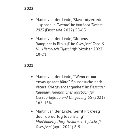
2022
Martin van der Linde, ‘Slavernijverleden
– sporen in Twente’ in:
Jaarboek Twente
2023
(Enschede 2022) 55-65.
Martin van der Linde, ‘Glorieus
Rampjaar in Blokzijl’ in:
Overijssel Toen &
Nu. Historisch Tijdschrift
(oktober 2022)
18-21.
2021
Martin van der Linde, ‘”Wenn er nur
etwas gesagt hätte”. Spurensuche nach
Vaters Kriegsvergangenheit’ in:
Dessauer
Kalender. Heimatliches Jahrbuch für
Dessau-Roßlau und Umgebung
65 (2021)
162-166.
Martin van der Linde, ‘Gerrit Pit kreeg
door de oorlog levenslang’ in:
MijnStadMijnDorp Historisch Tijdschrift
Overijssel
(april 2021) 8-9.