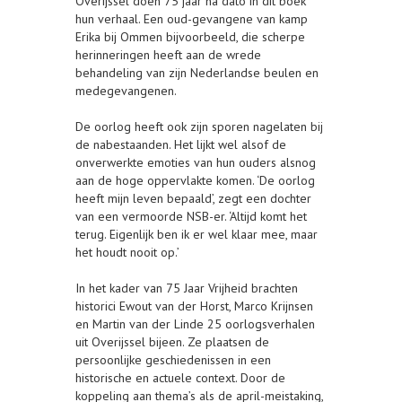
Overijssel doen 75 jaar na dato in dit boek
hun verhaal. Een oud-gevangene van kamp
Erika bij Ommen bijvoorbeeld, die scherpe
herinneringen heeft aan de wrede
behandeling van zijn Nederlandse beulen en
medegevangenen.
De oorlog heeft ook zijn sporen nagelaten bij
de nabestaanden. Het lijkt wel alsof de
onverwerkte emoties van hun ouders alsnog
aan de hoge oppervlakte komen. ‘De oorlog
heeft mijn leven bepaald’, zegt een dochter
van een vermoorde NSB-er. ‘Altijd komt het
terug. Eigenlijk ben ik er wel klaar mee, maar
het houdt nooit op.’
In het kader van 75 Jaar Vrijheid brachten
historici Ewout van der Horst, Marco Krijnsen
en Martin van der Linde 25 oorlogsverhalen
uit Overijssel bijeen. Ze plaatsen de
persoonlijke geschiedenissen in een
historische en actuele context. Door de
koppeling aan thema’s als de april-meistaking,